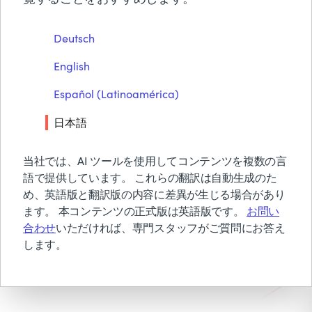
BMCについて
測ソフトウェア
Deutsch
無償トライアル & デモ
時間通りのリフレッシュ、予測可能な
English
お見積り依頼
SLA、迅速な計画サイクルのための手
お問い合わせ
Español (Latinoamérica)
検索
動ステップの削減。
日本語
当社では、AI ツールを使用してコンテンツを複数の言
相談を予約する
語で提供しています。 これらの翻訳は自動生成のた
め、英語版と翻訳版の内容に差異が生じる場合があり
ます。 本コンテンツの正式版は英語版です。
お問い
Control-Mツアーに即時アクセス
合わせ
いただければ、専門スタッフがご質問にお答え
します。