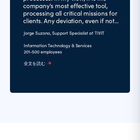
company's most effective tool,
processing all critical missions for
clients. Any deviation, even if not
due to Control-M, is capable of
Jorge Suzano, Support Specialist at TIVIT
detecting it, making recovery
much faster.
Information Technology & Services
201-500 employees
全文を読む