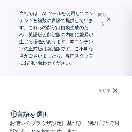
当社では、AI ツールを使用してコン
閉じ
テンツを複数の言語で提供していま
る
す。これらの翻訳は自動生成のた
め、英語版と翻訳版の内容に差異が
生じる場合があります。本コンテン
ツの正式版は英語版です。ご不明な
点がございましたら、専門スタッフ
にお問い合わせください。
日本語
閉じる
ソリューション
言語を選択
製品
パートナー
お使いのブラウザ設定に基づき、別の言語で閲
正確な計画のための財務予
サポート
覧することをおすすめします。