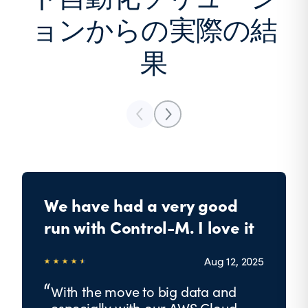
ョンからの実際の結
果
We have had a very good
run with Control-M. I love it
Aug 12, 2025
With the move to big data and
especially with our AWS Cloud