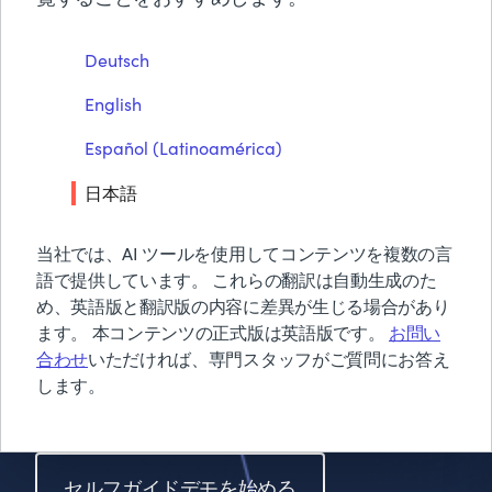
BMCについて
Deutsch
スケーラブルなジョブオ
無償トライアル & デモ
English
お見積り依頼
ーケストレーションのた
お問い合わせ
Español (Latinoamérica)
めのワークロードオート
検索
日本語
メーションソフトウェア
当社では、AI ツールを使用してコンテンツを複数の言
$2,400/月から始まるビジネスのため
語で提供しています。 これらの翻訳は自動生成のた
のエンドツーエンドの運用優秀性
め、英語版と翻訳版の内容に差異が生じる場合があり
ます。 本コンテンツの正式版は英語版です。
お問い
合わせ
いただければ、専門スタッフがご質問にお答え
します。
Control-Mを探る
セルフガイドデモを始める