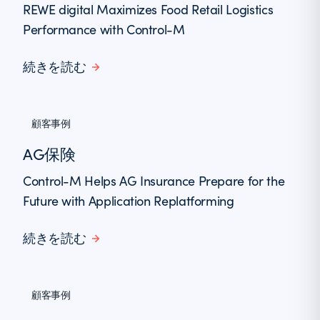
REWE digital Maximizes Food Retail Logistics
Performance with Control-M
続きを読む
顧客事例
AG保険
Control-M Helps AG Insurance Prepare for the
Future with Application Replatforming
続きを読む
顧客事例