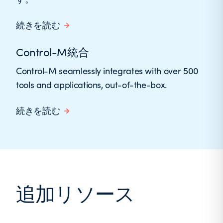
続きを読む
Control-M統合
Control-M seamlessly integrates with over 500
tools and applications, out-of-the-box.
続きを読む
追加リソース