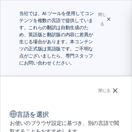
当社では、AI ツールを使用してコン
閉じ
テンツを複数の言語で提供していま
る
す。これらの翻訳は自動生成のた
め、英語版と翻訳版の内容に差異が
生じる場合があります。本コンテン
ツの正式版は英語版です。ご不明な
点がございましたら、専門スタッフ
にお問い合わせください。
日本語
閉じる
ソリューション
言語を選択
製品
統合
CONTROL-M
DATABRICKS
パートナー
お使いのブラウザ設定に基づき、別の言語で閲
サポート
覧することをおすすめします。