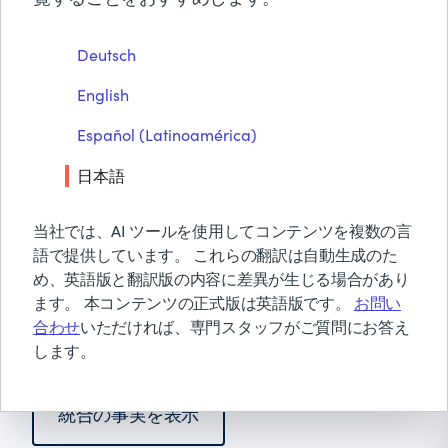
Control-M + Databricks
BMCについて
あなたのデータパイプラインは、Databricksが
Deutsch
無償トライアル & デモ
実行されるずっと前から始まります。上流で何
English
お見積り依頼
かが壊れると失敗する可能性があります。ファ
お問い合わせ
イルが遅れて到着します。依存関係がエラーで
Español (Latinoamérica)
検索
終了します。Control-Mは、すべてのワークフロ
日本語
ーを調整します：前提条件の検証、Databricks
のジョブとワークフローのトリガー、クロスプ
当社では、AI ツールを使用してコンテンツを複数の言
ラットフォームの依存関係の調整、障害からの
語で提供しています。 これらの翻訳は自動生成のた
回復、そして下流プロセスが時間通りに実行さ
め、英語版と翻訳版の内容に差異が生じる場合があり
れることを保証します。
ます。 本コンテンツの正式版は英語版です。
お問い
合わせ
いただければ、専門スタッフがご質問にお答え
あなたのようなパイプラインで見る
します。
統合の事実を表示