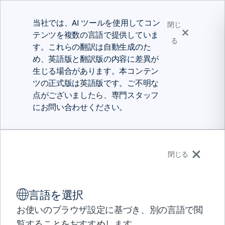
当社では、AI ツールを使用してコン
閉じ
テンツを複数の言語で提供していま
る
す。これらの翻訳は自動生成のた
め、英語版と翻訳版の内容に差異が
生じる場合があります。本コンテン
ツの正式版は英語版です。ご不明な
点がございましたら、専門スタッフ
にお問い合わせください。
日本語
閉じる
ソリューション
言語を選択
製品
ソリューション概要
パートナー
お使いのブラウザ設定に基づき、別の言語で閲
メインフレームを含むア
サポート
覧することをおすすめします。