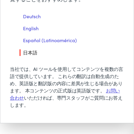
BMCについて
プリケーションマッピン
Deutsch
グの品質向上
無償トライアル & デモ
English
お見積り依頼
お問い合わせ
Español (Latinoamérica)
検索
PDFをダウンロード
日本語
当社では、AI ツールを使用してコンテンツを複数の言
語で提供しています。 これらの翻訳は自動生成のた
め、英語版と翻訳版の内容に差異が生じる場合があり
ます。 本コンテンツの正式版は英語版です。
お問い
合わせ
いただければ、専門スタッフがご質問にお答え
します。