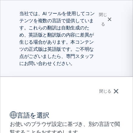
当社では、AI ツールを使用してコン
閉じ
テンツを複数の言語で提供していま
る
す。これらの翻訳は自動生成のた
め、英語版と翻訳版の内容に差異が
生じる場合があります。本コンテン
ツの正式版は英語版です。ご不明な
点がございましたら、専門スタッフ
にお問い合わせください。
日本語
閉じる
ソリューション
言語を選択
製品
インフォグラフィック
パートナー
お使いのブラウザ設定に基づき、別の言語で閲
BMCはプロセス中心の
サポート
覧することをおすすめします。