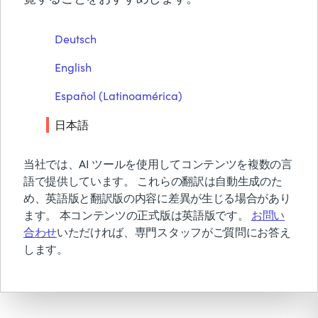
BMCについて
AIOpsに関するフォレスタ
Deutsch
™
ーウェーブ
でリーダーで
無償トライアル & デモ
English
お見積り依頼
す
お問い合わせ
Español (Latinoamérica)
検索
日本語
PDFをダウンロード
当社では、AI ツールを使用してコンテンツを複数の言
語で提供しています。 これらの翻訳は自動生成のた
め、英語版と翻訳版の内容に差異が生じる場合があり
ます。 本コンテンツの正式版は英語版です。
お問い
合わせ
いただければ、専門スタッフがご質問にお答え
します。