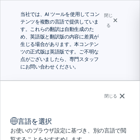
当社では、AI ツールを使用してコン
閉じ
テンツを複数の言語で提供していま
る
す。これらの翻訳は自動生成のた
め、英語版と翻訳版の内容に差異が
生じる場合があります。本コンテン
ツの正式版は英語版です。ご不明な
点がございましたら、専門スタッフ
にお問い合わせください。
日本語
閉じる
ソリューション
言語を選択
製品
データシート
パートナー
お使いのブラウザ設定に基づき、別の言語で閲
BMC AMI Storage
サポート
覧することをおすすめします。