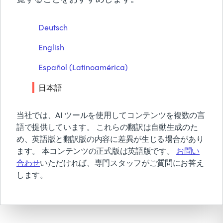
BMCについて
Reporting
Deutsch
無償トライアル & デモ
English
お見積り依頼
PDFをダウンロード
お問い合わせ
Español (Latinoamérica)
検索
日本語
当社では、AI ツールを使用してコンテンツを複数の言
語で提供しています。 これらの翻訳は自動生成のた
め、英語版と翻訳版の内容に差異が生じる場合があり
ます。 本コンテンツの正式版は英語版です。
お問い
合わせ
いただければ、専門スタッフがご質問にお答え
します。