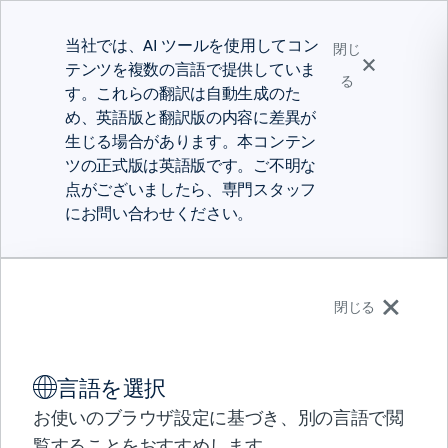
当社では、AI ツールを使用してコン
閉じ
テンツを複数の言語で提供していま
る
す。これらの翻訳は自動生成のた
め、英語版と翻訳版の内容に差異が
生じる場合があります。本コンテン
ツの正式版は英語版です。ご不明な
点がございましたら、専門スタッフ
にお問い合わせください。
日本語
閉じる
ソリューション
言語を選択
製品
アナリストリサーチ
パートナー
お使いのブラウザ設定に基づき、別の言語で閲
メインフレームの復活が
サポート
覧することをおすすめします。