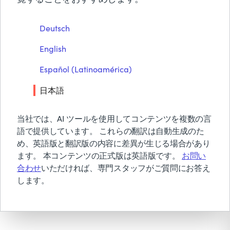
BMCについて
DevOpsの採用を促進
Deutsch
無償トライアル & デモ
English
お見積り依頼
PDFをダウンロード
お問い合わせ
Español (Latinoamérica)
検索
日本語
当社では、AI ツールを使用してコンテンツを複数の言
語で提供しています。 これらの翻訳は自動生成のた
め、英語版と翻訳版の内容に差異が生じる場合があり
ます。 本コンテンツの正式版は英語版です。
お問い
合わせ
いただければ、専門スタッフがご質問にお答え
します。